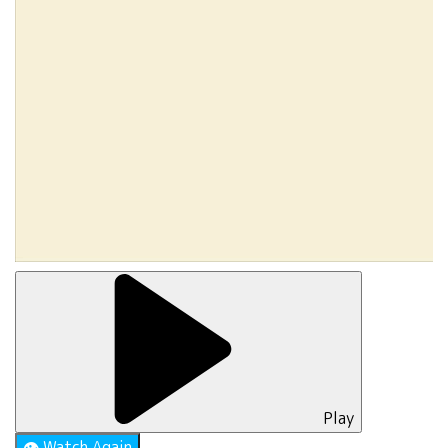
Play
👁
Watch Again